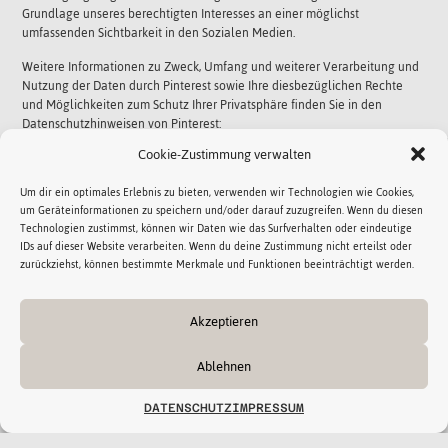
Grundlage unseres berechtigten Interesses an einer möglichst
umfassenden Sichtbarkeit in den Sozialen Medien.
Weitere Informationen zu Zweck, Umfang und weiterer Verarbeitung und
Nutzung der Daten durch Pinterest sowie Ihre diesbezüglichen Rechte
und Möglichkeiten zum Schutz Ihrer Privatsphäre finden Sie in den
Datenschutzhinweisen von Pinterest:
HTTPS://POLICY.PINTEREST.COM/DE/
Cookie-Zustimmung verwalten
POLICY
.
Um dir ein optimales Erlebnis zu bieten, verwenden wir Technologien wie Cookies,
6. ANALYSE-TOOLS UND WERBUNG
um Geräteinformationen zu speichern und/oder darauf zuzugreifen. Wenn du diesen
Technologien zustimmst, können wir Daten wie das Surfverhalten oder eindeutige
IDs auf dieser Website verarbeiten. Wenn du deine Zustimmung nicht erteilst oder
WP STATISTICS
zurückziehst, können bestimmte Merkmale und Funktionen beeinträchtigt werden.
Diese Website nutzt das Analysetool WP Statistics, um Besucherzugriffe
statistisch auszuwerten. Anbieter ist Veronalabs, Tatari 64, 10134, Tallinn,
Akzeptieren
HTTPS://VERONALABS.COM
Estland (
).
Mit WP Statistics können wir die Nutzung unserer Website analysieren. WP
Ablehnen
Statistics erfasst dabei u. a. Logdateien (IP-Adresse, Referrer, verwendete
Browser, Herkunft des Nutzers, verwendete Suchmaschine) und Aktionen,
DATENSCHUTZ
IMPRESSUM
die die Websitebesucher auf der Seite getätigt haben (z. B. Klicks und
Ansichten).