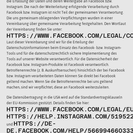
die Erfassung der Daten und deren Weitergabe an Facebook bzw.
Instagram. Die nach der Weiterleitung erfolgende Verarbeitung durch
Facebook bzw. Instagram ist nicht Teil der gemeinsamen Verantwortung.
Die uns gemeinsam obliegenden Verpflichtungen wurden in einer
Vereinbarung über gemeinsame Verarbeitung festgehalten. Den Wortlaut
der Vereinbarung finden Sie unter:
HTTPS://WWW.FACEBOOK.COM/LEGAL/C
Laut dieser Vereinbarung sind wir für die Erteilung der
Datenschutzinformationen beim Einsatz des Facebook- bzw. Instagram-
Tools und für die datenschutzrechtlich sichere Implementierung des
Tools auf unserer Website verantwortlich. Für die Datensicherheit der
Facebook bzw. Instagram-Produkte ist Facebook verantwortlich.
Betroffenenrechte (z. B. Auskunftsersuchen) hinsichtlich der bei Facebook
bzw. Instagram verarbeiteten Daten können Sie direkt bei Facebook
geltend machen. Wenn Sie die Betroffenenrechte bei uns geltend
machen, sind wir verpflichtet, diese an Facebook weiterzuleiten.
Die Datenübertragung in die USA wird auf die Standardvertragsklauseln
der EU-Kommission gestützt. Details finden Sie hier:
HTTPS://WWW.FACEBOOK.COM/LEGAL/E
HTTPS://HELP.INSTAGRAM.COM/51952
HTTPS://DE-
und
DE.FACEBOOK.COM/HELP/56699466033